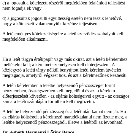
c) a jogosult a kötelezett részéről megfelelően felajánlott teljesítést
nem fogadja el; vagy
d) a jogosultak jogosulti együttesség esetén nem teszik lehetővé,
hogy a kötelezett valamennyiük kezéhez teljesítsen.
A letéteményes kötelezettségeire a letéti szerződés szabályait kell
megfelelően alkalmazni.
Ha a letét tárgya értékpapír vagy más okirat, azt a letéti kérelemhez
mellékelni kell; a kérelmet személyesen kell előterjeszteni. A
közjegyző a letéti tárgy nélkül benyújtott letéti kérelem átvételét
megtagadja, amelyről végzést hoz, és azt a kérelmezőnek kézbesíti.
A letéti kérelemben a letétbe helyezendő pénzösszeget forint
pénznemben, összegszerűen kell megjelölni és azt a kérelem
előterjesztését követően - az eljárás költségeivel együtt - az országos
kamara letéti számlájára forintban kell megfizetni.
A letétbe helyezendő pénzösszeg és a letét után kamat nem jár. Ha
az eljárás költségeit a kérelmező maradéktalanul nem fizette meg, a
letétbe helyezendő pénzösszegből, illetve a letétből az levonható.
Dr. Asbóth-Hermányi Lőrinc Bence