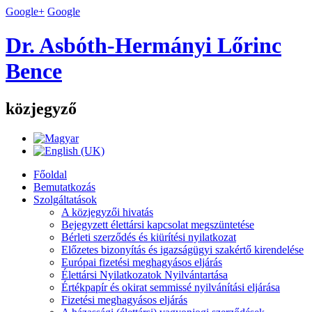
Google+
Google
Dr. Asbóth-Hermányi Lőrinc
Bence
közjegyző
Főoldal
Bemutatkozás
Szolgáltatások
A közjegyzői hivatás
Bejegyzett élettársi kapcsolat megszüntetése
Bérleti szerződés és kiürítési nyilatkozat
Előzetes bizonyítás és igazságügyi szakértő kirendelése
Európai fizetési meghagyásos eljárás
Élettársi Nyilatkozatok Nyilvántartása
Értékpapír és okirat semmissé nyilvánítási eljárása
Fizetési meghagyásos eljárás