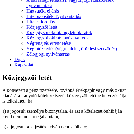
A házassági (élettársi) vagyonjogi szerződések
nyilvántartása
Hagyatéki eljárás
Hitelbiztosítéki Nyilvántartás
Hiteles fordítás
Közjegyzői letét
Közjegyzői okirat: ügyleti okiratok
Közjegyzői okirat: tanúsítványok
Végrehajtás elrendelése
Végintézkedés (végrendelet, öröklési szerződés)
Zálogjogi nyilvántartás
Díjak
Kapcsolat
Közjegyzői letét
A kötelezett a pénz fizetésére, továbbá értékpapír vagy más okirat
kiadására irányuló kötelezettségét közjegyzői letétbe helyezés útján
is teljesítheti, ha
a) a jogosult személye bizonytalan, és azt a kötelezett önhibáján
kívül nem tudja megállapítani;
b) a jogosult a teljesítés helyén nem található;